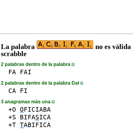
La palabra
no es válida
scrabble
2 palabras dentro de la palabra
FA
FAI
2 palabras dentro de la palabra DaI
CA
FI
3 anagramas más una
+O
O
FICIABA
+S
BIFA
S
ICA
+T
T
ABIFICA