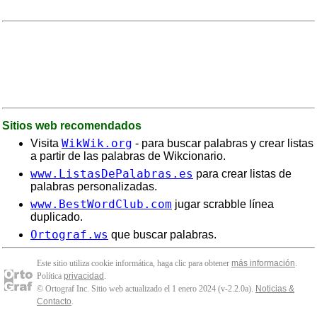
Sitios web recomendados
WikWik.org
Visita
- para buscar palabras y crear listas
a partir de las palabras de Wikcionario.
www.ListasDePalabras.es
para crear listas de
palabras personalizadas.
www.BestWordClub.com
jugar scrabble línea
duplicado.
Ortograf.ws
que buscar palabras.
Este sitio utiliza cookie informática, haga clic para obtener
más información
.
Política
privacidad
.
© Ortograf Inc. Sitio web actualizado el 1 enero 2024 (v-2.2.0
a
).
Noticias &
Contacto
.