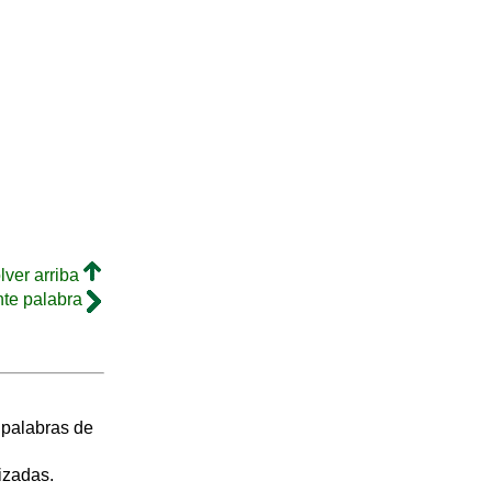
lver arriba
nte palabra
s palabras de
izadas.