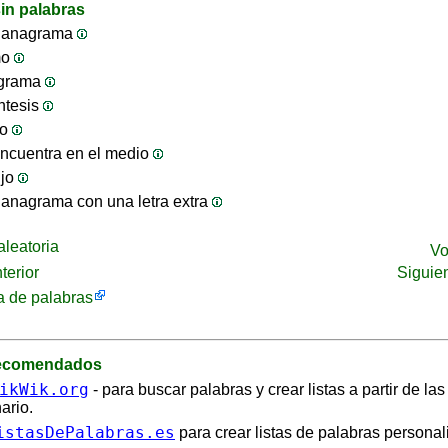
in palabras
 anagrama
mo
ograma
ntesis
jo
ncuentra en el medio
ijo
anagrama con una letra extra
leatoria
Vo
terior
Siguie
 de palabras
recomendados
ikWik.org
- para buscar palabras y crear listas a partir de la
ario.
istasDePalabras.es
para crear listas de palabras personal