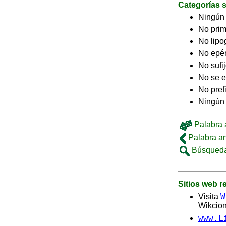
Categorías s
Ningún
No pri
No lip
No epé
No sufi
No se e
No pref
Ningún 
Palabra a
Palabra an
Búsqueda
Sitios web 
W
Visita
Wikcion
www.L