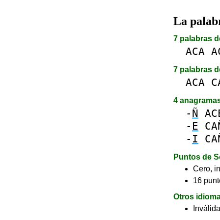
La pala
7 palabras d
ACA
A
7 palabras d
ACA
C
4 anagrama
-
Ñ
AC
-
E
CA
-
I
CA
Puntos de S
Cero, in
16 punt
Otros idiom
Inválid