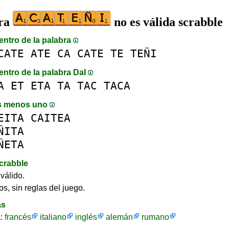
bra
no es válida scrabble
entro de la palabra
CATE
ATE
CA
CATE
TE
TEÑI
entro de la palabra DaI
A
ET
ETA
TA
TAC
TACA
s menos uno
EITA
CAITEA
ÑITA
ÑETA
crabble
válido.
os, sin reglas del juego.
as
a:
francés
italiano
inglés
alemán
rumano