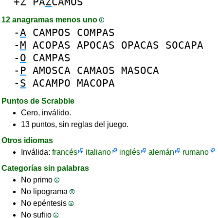
+Z
PA
Z
CAMOS
12 anagramas menos uno
-
A
CAMPOS
COMPAS
-
M
ACOPAS
APOCAS
OPACAS
SOCAPA
-
O
CAMPAS
-
P
AMOSCA
CAMAOS
MASOCA
-
S
ACAMPO
MACOPA
Puntos de Scrabble
Cero, inválido.
13 puntos, sin reglas del juego.
Otros idiomas
Inválida:
francés
italiano
inglés
alemán
rumano
Categorías sin palabras
No primo
No lipograma
No epéntesis
No sufijo