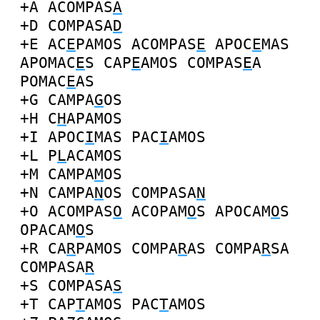
+A
ACOMPAS
A
+D
COMPASA
D
+E
AC
E
PAMOS
ACOMPAS
E
APOC
E
MAS
APOMAC
E
S
CAP
E
AMOS
COMPAS
E
A
POMAC
E
AS
+G
CAMPA
G
OS
+H
C
H
APAMOS
+I
APOC
I
MAS
PAC
I
AMOS
+L
P
L
ACAMOS
+M
CAMPA
M
OS
+N
CAMPA
N
OS
COMPASA
N
+O
ACOMPAS
O
ACOPAM
O
S
APOCAM
O
S
OPACAM
O
S
+R
CA
R
PAMOS
COMPA
R
AS
COMPA
R
SA
COMPASA
R
+S
COMPASA
S
+T
CAP
T
AMOS
PAC
T
AMOS