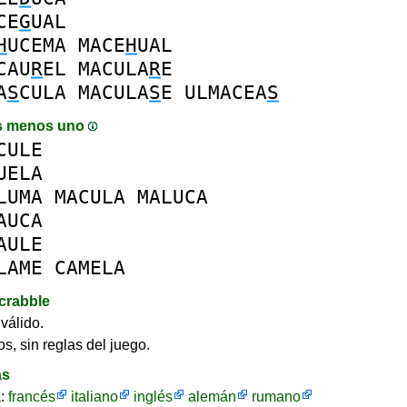
CE
G
UAL
H
UCEMA
MACE
H
UAL
CAU
R
EL
MACULA
R
E
A
S
CULA
MACULA
S
E
ULMACEA
S
s menos uno
CULE
UELA
LUMA
MACULA
MALUCA
AUCA
AULE
LAME
CAMELA
crabble
válido.
s, sin reglas del juego.
as
a:
francés
italiano
inglés
alemán
rumano