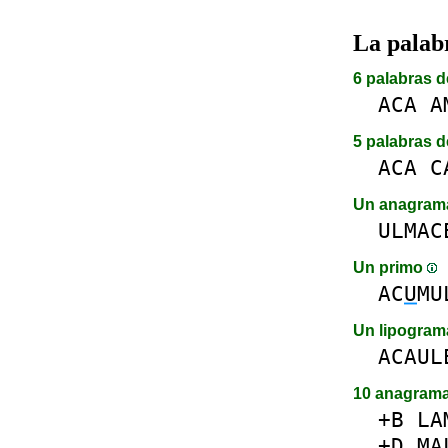
La pala
6 palabras d
ACA
A
5 palabras d
ACA
C
Un anagra
ULMAC
Un primo
AC
U
MU
Un lipogra
ACAUL
10 anagram
+B
LA
+D
MA