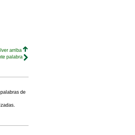
lver arriba
nte palabra
s palabras de
izadas.