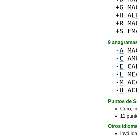
+G
MA
+H
AL
+R
MA
+S
EM
9 anagrama
-
A
MA
-
C
AM
-
E
CA
-
L
ME
-
M
AC
-
U
AC
Puntos de S
Cero, in
11 punto
Otros idiom
Inválid