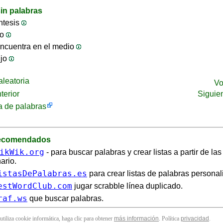
in palabras
ntesis
jo
ncuentra en el medio
ijo
leatoria
Vo
terior
Siguie
 de palabras
recomendados
ikWik.org
- para buscar palabras y crear listas a partir de la
ario.
istasDePalabras.es
para crear listas de palabras personal
estWordClub.com
jugar scrabble línea duplicado.
raf.ws
que buscar palabras.
 utiliza cookie informática, haga clic para obtener
más información
. Política
privacidad
.