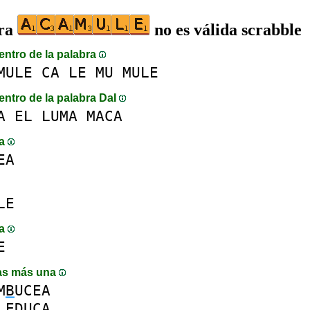
bra
no es válida scrabble
entro de la palabra
MULE
CA
LE
MU
MULE
entro de la palabra DaI
A
EL
LUMA
MACA
ma
EA
LE
ma
E
as más una
M
B
UCEA
LE
D
UCA