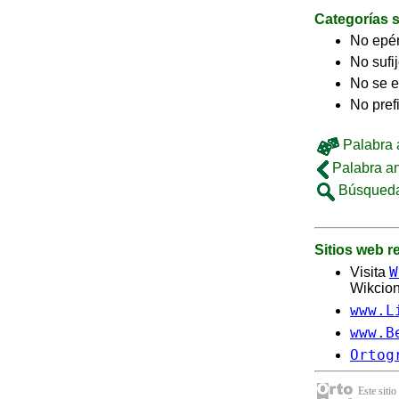
Categorías s
No epé
No sufi
No se e
No pref
Palabra a
Palabra an
Búsqueda
Sitios web 
W
Visita
Wikcion
www.L
www.B
Ortog
Este sitio