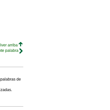
lver arriba
nte palabra
s palabras de
izadas.