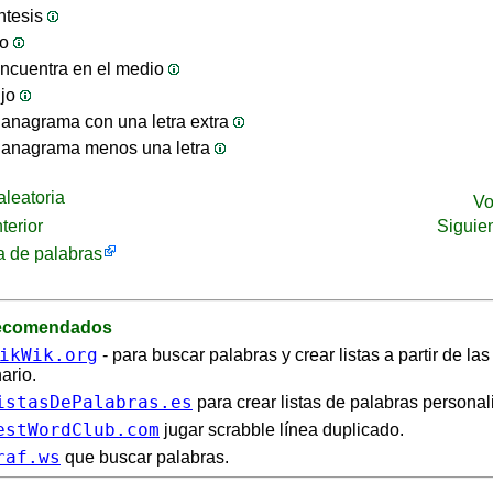
ntesis
jo
ncuentra en el medio
ijo
anagrama con una letra extra
 anagrama menos una letra
leatoria
Vo
terior
Siguie
 de palabras
recomendados
ikWik.org
- para buscar palabras y crear listas a partir de la
ario.
istasDePalabras.es
para crear listas de palabras personal
estWordClub.com
jugar scrabble línea duplicado.
raf.ws
que buscar palabras.