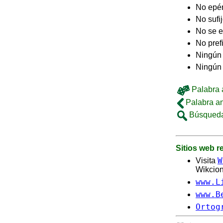
No epé
No sufi
No se e
No pref
Ningún 
Ningún
Palabra a
Palabra an
Búsqueda
Sitios web 
W
Visita
Wikcion
www.L
www.B
Ortog