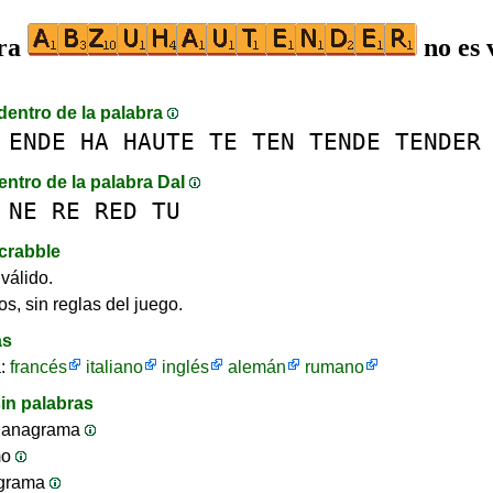
bra
no es 
dentro de la palabra
ENDE
HA
HAUTE
TE
TEN
TENDE
TENDER
entro de la palabra DaI
NE
RE
RED
TU
crabble
válido.
os, sin reglas del juego.
as
a:
francés
italiano
inglés
alemán
rumano
in palabras
 anagrama
mo
ograma