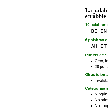
La pala
scrabble
10 palabras 
DE
EN
6 palabras d
AH
ET
Puntos de S
Cero, in
28 punt
Otros idiom
Inválid
Categorías s
Ningún
No pri
No lip