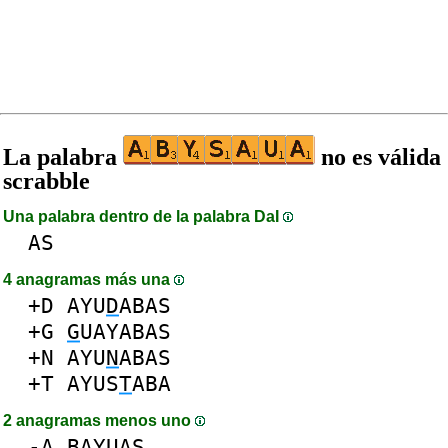
La palabra
no es válida
scrabble
Una palabra dentro de la palabra DaI
AS
4 anagramas más una
+D
AYU
D
ABAS
+G
G
UAYABAS
+N
AYU
N
ABAS
+T
AYUS
T
ABA
2 anagramas menos uno
-
A
BAYUAS