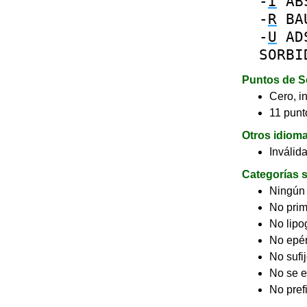
-
I
AB
-
R
BA
-
U
AD
SORBI
Puntos de S
Cero, in
11 punto
Otros idiom
Inválid
Categorías s
Ningún
No pri
No lip
No epé
No sufi
No se e
No pref