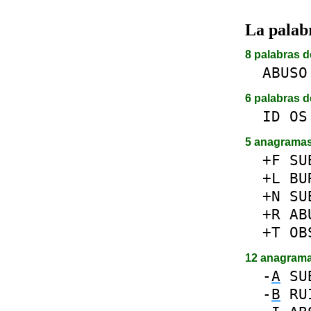
La pala
8 palabras d
ABUSO
6 palabras d
ID
OS
5 anagrama
+F
SU
+L
BU
+N
SU
+R
AB
+T
OB
12 anagram
-
A
SU
-
B
RU