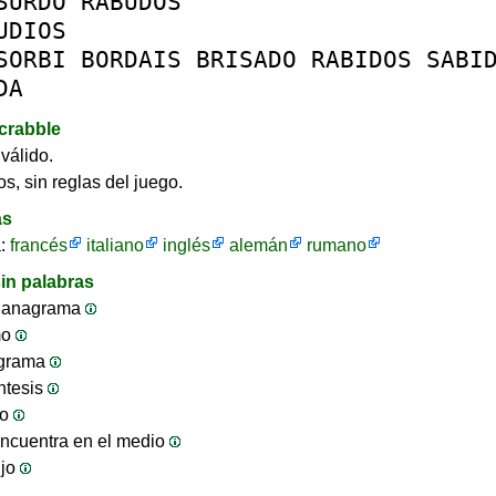
SURDO
RABUDOS
UDIOS
SORBI
BORDAIS
BRISADO
RABIDOS
SABI
DA
crabble
válido.
s, sin reglas del juego.
as
a:
francés
italiano
inglés
alemán
rumano
in palabras
 anagrama
mo
ograma
ntesis
jo
ncuentra en el medio
ijo