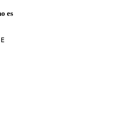
o es
SE