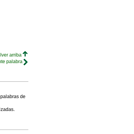
lver arriba
nte palabra
s palabras de
izadas.