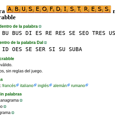
bra
n
rabble
dentro de la palabra
BU
BUS
DI
ES
RE
RES
SE
SEO
TRES
U
entro de la palabra DaI
ID
OES
SE
SER
SI
SU
SUBA
crabble
válido.
os, sin reglas del juego.
as
a:
francés
italiano
inglés
alemán
rumano
in palabras
 anagrama
mo
ograma