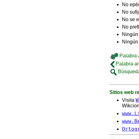
No epé
No sufi
No se e
No pref
Ningún 
Ningún
Palabra a
Palabra an
Búsqueda
Sitios web 
W
Visita
Wikcion
www.L
www.B
Ortog