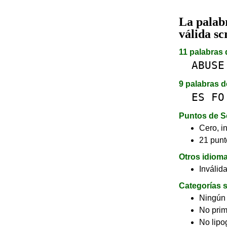
La pala
válida sc
11 palabras 
ABUSE
9 palabras d
ES
FO
Puntos de S
Cero, in
21 punt
Otros idiom
Inválid
Categorías s
Ningún
No pri
No lip