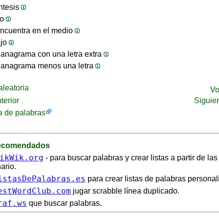
ntesis
jo
ncuentra en el medio
ijo
anagrama con una letra extra
 anagrama menos una letra
leatoria
Vo
terior
Siguie
 de palabras
recomendados
ikWik.org
- para buscar palabras y crear listas a partir de la
ario.
istasDePalabras.es
para crear listas de palabras personal
estWordClub.com
jugar scrabble línea duplicado.
raf.ws
que buscar palabras.