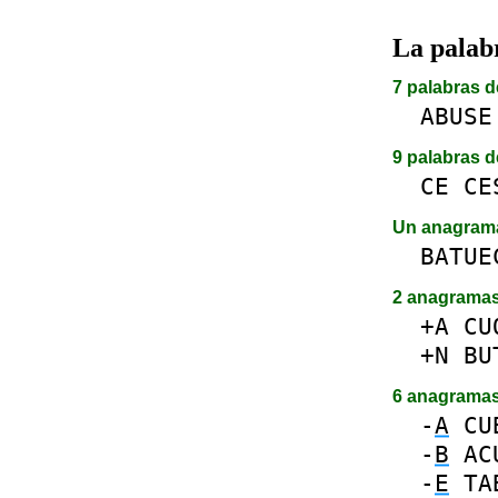
La pala
7 palabras d
ABUSE
9 palabras d
CE
CE
Un anagra
BATUE
2 anagrama
+A
CU
+N
BU
6 anagrama
-
A
CU
-
B
AC
-
E
TA