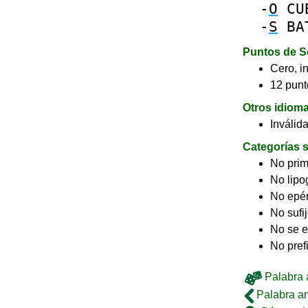
-
O
CU
-
S
BA
Puntos de S
Cero, in
12 punt
Otros idiom
Inválid
Categorías s
No pri
No lip
No epé
No sufi
No se e
No pref
Palabra a
Palabra an