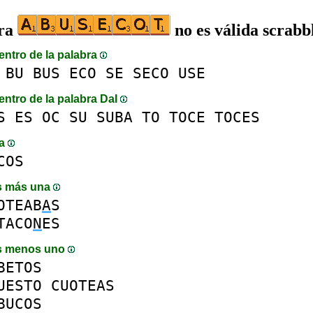
bra
no es válida scrabb
entro de la palabra
BU
BUS
ECO
SE
SECO
USE
entro de la palabra DaI
S
ES
OC
SU
SUBA
TO
TOCE
TOCES
ma
COS
s más una
OTEAB
A
S
TACO
N
ES
s menos uno
BETOS
UESTO
CUOTEAS
BUCOS