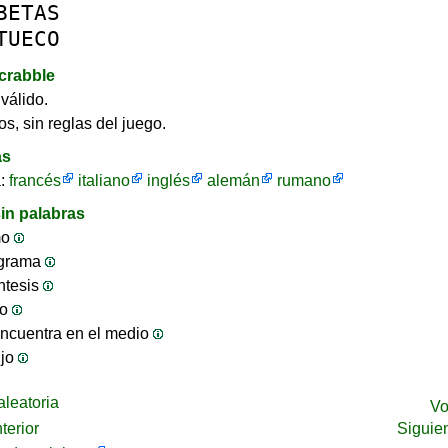
BETAS
TUECO
crabble
válido.
os, sin reglas del juego.
as
a:
francés
italiano
inglés
alemán
rumano
in palabras
mo
ograma
ntesis
jo
ncuentra en el medio
ijo
leatoria
Vo
terior
Siguie