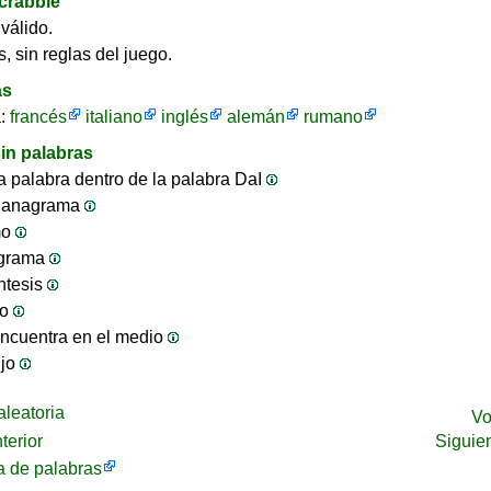
crabble
válido.
, sin reglas del juego.
as
a:
francés
italiano
inglés
alemán
rumano
in palabras
 palabra dentro de la palabra DaI
 anagrama
mo
ograma
ntesis
jo
ncuentra en el medio
ijo
leatoria
Vo
terior
Siguie
 de palabras