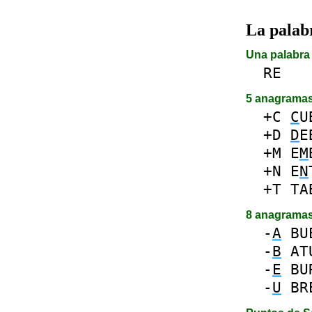
La pala
Una palabra 
RE
5 anagrama
+C
C
U
+D
D
E
+M
E
M
+N
E
N
+T
TA
8 anagrama
-
A
BU
-
B
AT
-
E
BU
-
U
BR