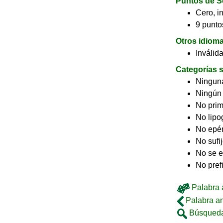
Puntos de S
Cero, in
9 puntos
Otros idiom
Inválid
Categorías s
Ninguna
Ningún
No pri
No lip
No epé
No sufi
No se e
No pref
Palabra a
Palabra an
Búsqueda