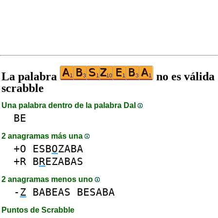
La palabra
no es válida
scrabble
Una palabra dentro de la palabra DaI
BE
2 anagramas más una
+O
ESB
O
ZABA
+R
B
R
EZABAS
2 anagramas menos uno
-
Z
BABEAS
BESABA
Puntos de Scrabble