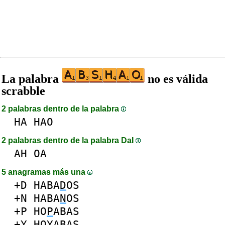
La palabra
no es válida
scrabble
2 palabras dentro de la palabra
HA
HAO
2 palabras dentro de la palabra DaI
AH
OA
5 anagramas más una
+D
HABA
D
OS
+N
HABA
N
OS
+P
HO
P
ABAS
+Y
HO
Y
ABAS