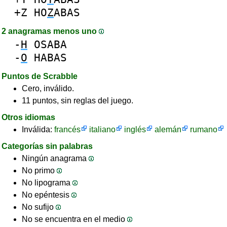
+Z
HO
Z
ABAS
2 anagramas menos uno
-
H
OSABA
-
O
HABAS
Puntos de Scrabble
Cero, inválido.
11 puntos, sin reglas del juego.
Otros idiomas
Inválida:
francés
italiano
inglés
alemán
rumano
Categorías sin palabras
Ningún anagrama
No primo
No lipograma
No epéntesis
No sufijo
No se encuentra en el medio