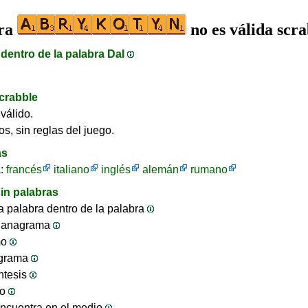
bra
no es válida scr
dentro de la palabra DaI
crabble
válido.
os, sin reglas del juego.
as
a:
francés
italiano
inglés
alemán
rumano
in palabras
 palabra dentro de la palabra
 anagrama
mo
ograma
ntesis
jo
ncuentra en el medio