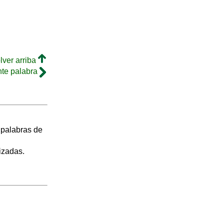
lver arriba
nte palabra
s palabras de
izadas.