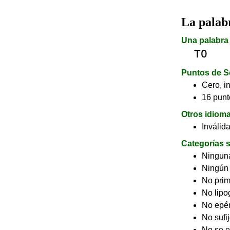
La pala
Una palabra 
TO
Puntos de S
Cero, in
16 punt
Otros idiom
Inválid
Categorías s
Ninguna
Ningún
No pri
No lip
No epé
No sufi
No se e