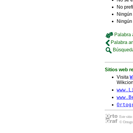
No pref
Ningún 
Ningún
Palabra a
Palabra an
Búsqueda
Sitios web 
W
Visita
Wikcion
www.L
www.B
Ortog
Este sitio
© Ortogra