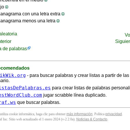
ijo
anagrama con una letra extra
 anagrama menos una letra
leatoria
Vo
terior
Siguie
 de palabras
recomendados
ikWik.org
- para buscar palabras y crear listas a partir de la
ario.
istasDePalabras.es
para crear listas de palabras personal
estWordClub.com
jugar scrabble línea duplicado.
raf.ws
que buscar palabras.
 utiliza cookie informática, haga clic para obtener
más información
. Política
privacidad
.
f Inc. Sitio web actualizado el 1 enero 2024 (v-2.2.0
a
).
Noticias & Contacto
.