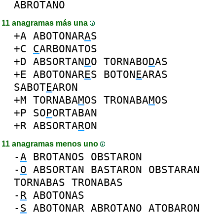
ABROTANO
11 anagramas más una
+A
ABOTONAR
A
S
+C
C
ARBONATOS
+D
ABSORTAN
D
O
TORNABO
D
AS
+E
ABOTONAR
E
S
BOTON
E
ARAS
SABOT
E
ARON
+M
TORNABA
M
OS
TRONABA
M
OS
+P
SO
P
ORTABAN
+R
ABSORTA
R
ON
11 anagramas menos uno
-
A
BROTANOS
OBSTARON
-
O
ABSORTAN
BASTARON
OBSTARAN
TORNABAS
TRONABAS
-
R
ABOTONAS
-
S
ABOTONAR
ABROTANO
ATOBARON