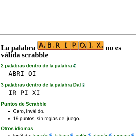
La palabra
no es
válida scrabble
2 palabras dentro de la palabra
ABRI
OI
3 palabras dentro de la palabra DaI
IR
PI
XI
Puntos de Scrabble
Cero, inválido.
19 puntos, sin reglas del juego.
Otros idiomas
Inválida:
francés
italiano
inglés
alemán
rumano