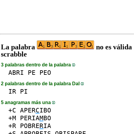
La palabra
no es válida
scrabble
3 palabras dentro de la palabra
ABRI
PE
PEO
2 palabras dentro de la palabra DaI
IR
PI
5 anagramas más una
+C
APER
C
IBO
+M
PERIA
M
BO
+R
POBRE
R
IA
+S
APROBEI
S
OBI
S
PARE