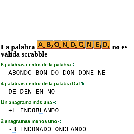
La palabra
no es
válida scrabble
6 palabras dentro de la palabra
ABONDO
BON
DO
DON
DONE
NE
4 palabras dentro de la palabra DaI
DE
DEN
EN
NO
Un anagrama más una
+L
ENDOB
L
ANDO
2 anagramas menos uno
-
B
ENDONADO
ONDEANDO