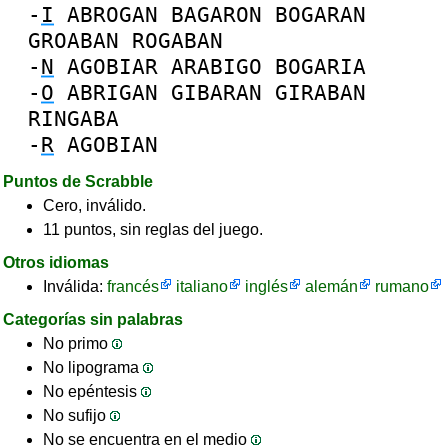
-
I
ABROGAN
BAGARON
BOGARAN
GROABAN
ROGABAN
-
N
AGOBIAR
ARABIGO
BOGARIA
-
O
ABRIGAN
GIBARAN
GIRABAN
RINGABA
-
R
AGOBIAN
Puntos de Scrabble
Cero, inválido.
11 puntos, sin reglas del juego.
Otros idiomas
Inválida:
francés
italiano
inglés
alemán
rumano
Categorías sin palabras
No primo
No lipograma
No epéntesis
No sufijo
No se encuentra en el medio