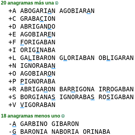
20 anagramas más una
+A
ABOGARI
A
N
AGOBIAR
A
N
+C
GRABA
C
ION
+D
ABRIGAN
D
O
+E
AGOBIAR
E
N
+F
F
ORIGABAN
+I
ORIG
I
NABA
+L
GA
L
IBARON
G
L
ORIABAN
OB
L
IGARAN
+N
IGNORABA
N
+O
AGOBIAR
O
N
+P
P
IGNORABA
+R
ABRIGA
R
ON
BAR
R
IGONA
IR
R
OGABAN
+S
BORGIANA
S
IGNORABA
S
RO
S
IGABAN
+V
V
IGORABAN
18 anagramas menos uno
-
A
GARBINO
GIBARON
-
G
BARONIA
NABORIA
ORINABA