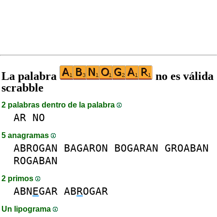
La palabra
no es válida
scrabble
2 palabras dentro de la palabra
AR
NO
5 anagramas
ABROGAN
BAGARON
BOGARAN
GROABAN
ROGABAN
2 primos
ABN
E
GAR
AB
R
OGAR
Un lipograma