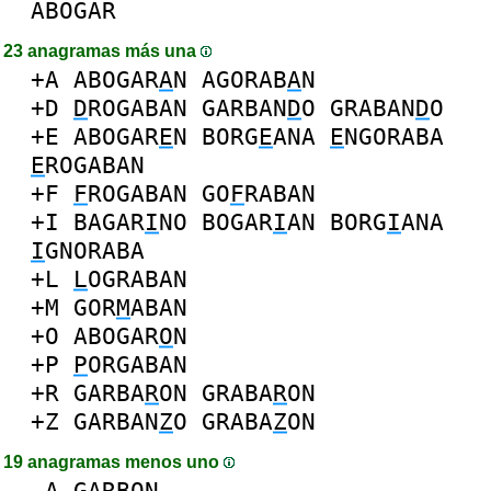
ABOGAR
23 anagramas más una
+A
ABOGAR
A
N
AGORAB
A
N
+D
D
ROGABAN
GARBAN
D
O
GRABAN
D
O
+E
ABOGAR
E
N
BORG
E
ANA
E
NGORABA
E
ROGABAN
+F
F
ROGABAN
GO
F
RABAN
+I
BAGAR
I
NO
BOGAR
I
AN
BORG
I
ANA
I
GNORABA
+L
L
OGRABAN
+M
GOR
M
ABAN
+O
ABOGAR
O
N
+P
P
ORGABAN
+R
GARBA
R
ON
GRABA
R
ON
+Z
GARBAN
Z
O
GRABA
Z
ON
19 anagramas menos uno
-
A
GARBON