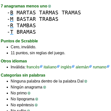
7 anagramas menos uno
-
B
MARTAS
TARMAS
TRAMAS
-
M
BASTAR
TRABAS
-
R
TAMBAS
-
T
BRAMAS
Puntos de Scrabble
Cero, inválido.
11 puntos, sin reglas del juego.
Otros idiomas
Inválida:
francés
italiano
inglés
alemán
rumano
Categorías sin palabras
Ninguna palabra dentro de la palabra DaI
Ningún anagrama
No primo
No lipograma
No epéntesis
No sufijo