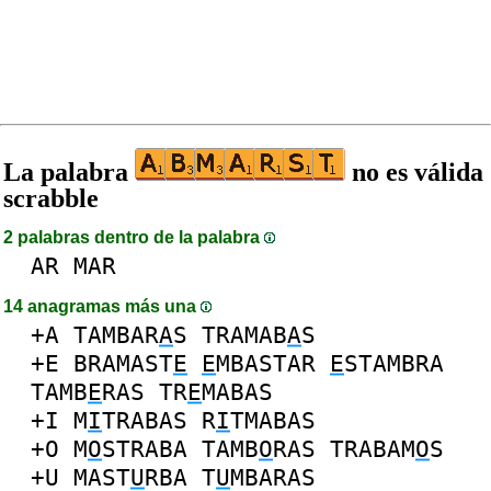
La palabra
no es válida
scrabble
2 palabras dentro de la palabra
AR
MAR
14 anagramas más una
+A
TAMBAR
A
S
TRAMAB
A
S
+E
BRAMAST
E
E
MBASTAR
E
STAMBRA
TAMB
E
RAS
TR
E
MABAS
+I
M
I
TRABAS
R
I
TMABAS
+O
M
O
STRABA
TAMB
O
RAS
TRABAM
O
S
+U
MAST
U
RBA
T
U
MBARAS