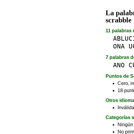
La pala
scrabble
11 palabras 
ABLUC
ONA
U
7 palabras d
ANO
C
Puntos de S
Cero, in
18 punt
Otros idiom
Inválid
Categorías s
Ningún
No pri