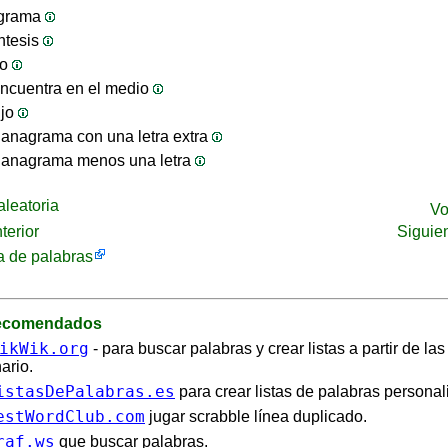
ograma
ntesis
jo
ncuentra en el medio
ijo
anagrama con una letra extra
 anagrama menos una letra
leatoria
Vo
terior
Siguie
 de palabras
recomendados
ikWik.org
- para buscar palabras y crear listas a partir de la
ario.
istasDePalabras.es
para crear listas de palabras personal
estWordClub.com
jugar scrabble línea duplicado.
raf.ws
que buscar palabras.