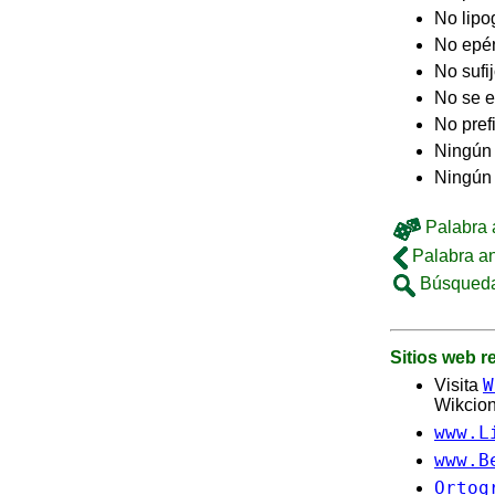
No lip
No epé
No sufi
No se e
No pref
Ningún 
Ningún
Palabra a
Palabra an
Búsqueda
Sitios web 
W
Visita
Wikcion
www.L
www.B
Ortog