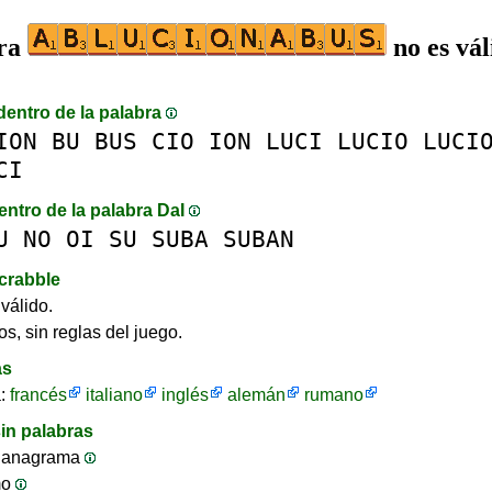
bra
no es vál
dentro de la palabra
ION
BU
BUS
CIO
ION
LUCI
LUCIO
LUCI
CI
entro de la palabra DaI
U
NO
OI
SU
SUBA
SUBAN
crabble
válido.
os, sin reglas del juego.
as
a:
francés
italiano
inglés
alemán
rumano
in palabras
 anagrama
mo