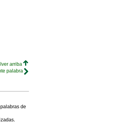
lver arriba
nte palabra
s palabras de
izadas.