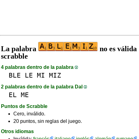
La palabra
no es válida
scrabble
4 palabras dentro de la palabra
BLE
LE
MI
MIZ
2 palabras dentro de la palabra DaI
EL
ME
Puntos de Scrabble
Cero, inválido.
20 puntos, sin reglas del juego.
Otros idiomas
Inválida:
francés
italiano
inglés
alemán
rumano