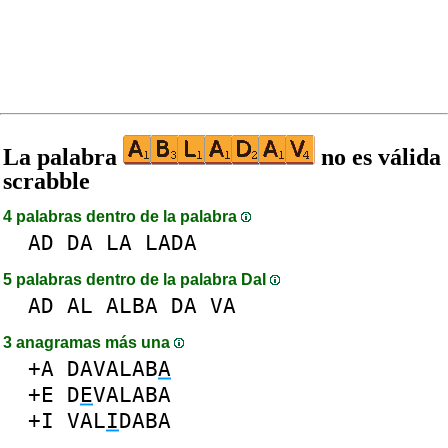
La palabra
no es válida
scrabble
4 palabras dentro de la palabra
AD
DA
LA
LADA
5 palabras dentro de la palabra DaI
AD
AL
ALBA
DA
VA
3 anagramas más una
+A
DAVALAB
A
+E
D
E
VALABA
+I
VAL
I
DABA