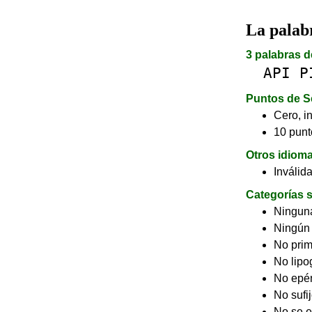
La pala
3 palabras d
API
P
Puntos de S
Cero, in
10 punt
Otros idiom
Inválid
Categorías s
Ninguna
Ningún
No pri
No lip
No epé
No sufi
No se e