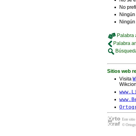
No pref
Ningún 
Ningún
Palabra a
Palabra an
Búsqueda
Sitios web 
W
Visita
Wikcion
www.L
www.B
Ortog
Este sitio
© Ortogra