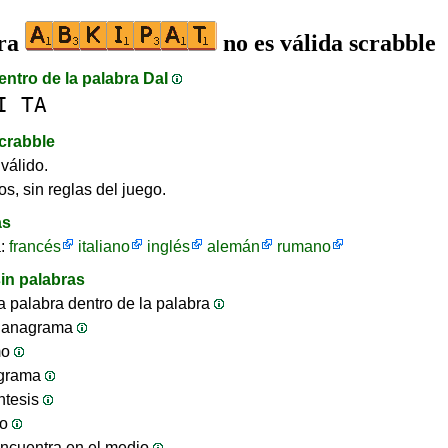
bra
no es válida scrabble
entro de la palabra DaI
I
TA
crabble
válido.
os, sin reglas del juego.
as
a:
francés
italiano
inglés
alemán
rumano
in palabras
 palabra dentro de la palabra
 anagrama
mo
ograma
ntesis
jo
ncuentra en el medio