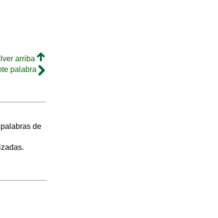
lver arriba
nte palabra
s palabras de
izadas.