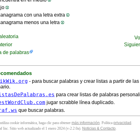
ijo
anagrama con una letra extra
 anagrama menos una letra
leatoria
Vo
terior
Siguie
 de palabras
recomendados
ikWik.org
- para buscar palabras y crear listas a partir de la
ario.
istasDePalabras.es
para crear listas de palabras personal
estWordClub.com
jugar scrabble línea duplicado.
raf.ws
que buscar palabras.
 utiliza cookie informática, haga clic para obtener
más información
. Política
privacidad
.
f Inc. Sitio web actualizado el 1 enero 2024 (v-2.2.0
a
).
Noticias & Contacto
.