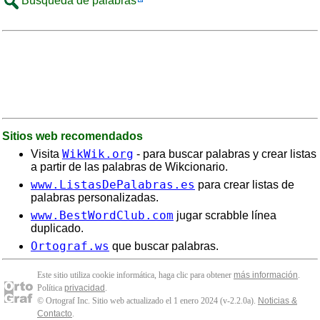
Búsqueda de palabras
Sitios web recomendados
WikWik.org
Visita
- para buscar palabras y crear listas
a partir de las palabras de Wikcionario.
www.ListasDePalabras.es
para crear listas de
palabras personalizadas.
www.BestWordClub.com
jugar scrabble línea
duplicado.
Ortograf.ws
que buscar palabras.
Este sitio utiliza cookie informática, haga clic para obtener
más información
.
Política
privacidad
.
© Ortograf Inc. Sitio web actualizado el 1 enero 2024 (v-2.2.0
a
).
Noticias &
Contacto
.