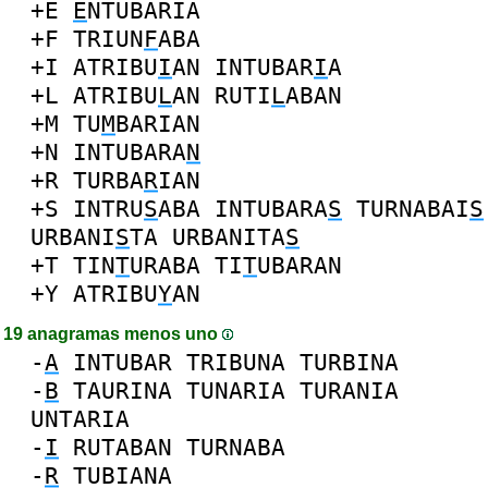
+E
E
NTUBARIA
+F
TRIUN
F
ABA
+I
ATRIBU
I
AN
INTUBAR
I
A
+L
ATRIBU
L
AN
RUTI
L
ABAN
+M
TU
M
BARIAN
+N
INTUBARA
N
+R
TURBA
R
IAN
+S
INTRU
S
ABA
INTUBARA
S
TURNABAI
S
URBANI
S
TA
URBANITA
S
+T
TIN
T
URABA
TI
T
UBARAN
+Y
ATRIBU
Y
AN
19 anagramas menos uno
-
A
INTUBAR
TRIBUNA
TURBINA
-
B
TAURINA
TUNARIA
TURANIA
UNTARIA
-
I
RUTABAN
TURNABA
-
R
TUBIANA