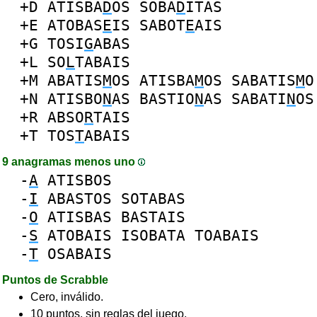
+D
ATISBA
D
OS
SOBA
D
ITAS
+E
ATOBAS
E
IS
SABOT
E
AIS
+G
TOSI
G
ABAS
+L
SO
L
TABAIS
+M
ABATIS
M
OS
ATISBA
M
OS
SABATIS
M
O
+N
ATISBO
N
AS
BASTIO
N
AS
SABATI
N
OS
+R
ABSO
R
TAIS
+T
TOS
T
ABAIS
9 anagramas menos uno
-
A
ATISBOS
-
I
ABASTOS
SOTABAS
-
O
ATISBAS
BASTAIS
-
S
ATOBAIS
ISOBATA
TOABAIS
-
T
OSABAIS
Puntos de Scrabble
Cero, inválido.
10 puntos, sin reglas del juego.