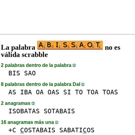
La palabra
no es
válida scrabble
2 palabras dentro de la palabra
BIS
SAO
8 palabras dentro de la palabra DaI
AS
IBA
OA
OAS
SI
TO
TOA
TOAS
2 anagramas
ISOBATAS
SOTABAIS
16 anagramas más una
+C
C
OSTABAIS
SABATI
C
OS