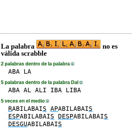
La palabra
no es
válida scrabble
2 palabras dentro de la palabra
ABA
LA
5 palabras dentro de la palabra DaI
ABA
AL
ALI
IBA
LIBA
5 veces en el medio
R
ABILABAI
S
AP
ABILABAI
S
ESP
ABILABAI
S
DESP
ABILABAI
S
DESGU
ABILABAI
S