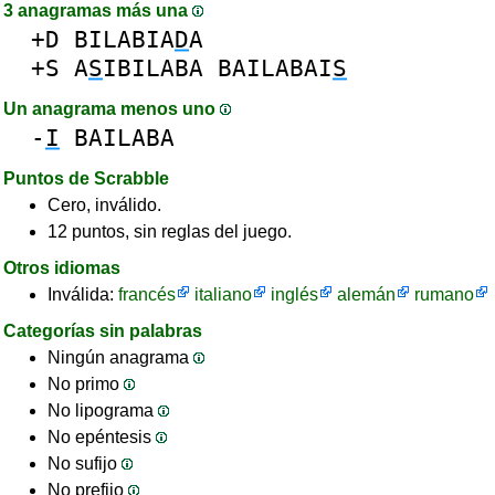
3 anagramas más una
+D
BILABIA
D
A
+S
A
S
IBILABA
BAILABAI
S
Un anagrama menos uno
-
I
BAILABA
Puntos de Scrabble
Cero, inválido.
12 puntos, sin reglas del juego.
Otros idiomas
Inválida:
francés
italiano
inglés
alemán
rumano
Categorías sin palabras
Ningún anagrama
No primo
No lipograma
No epéntesis
No sufijo
No prefijo