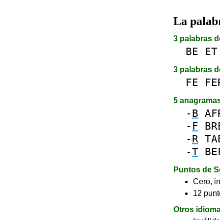
La pala
3 palabras d
BE
ET
3 palabras d
FE
FE
5 anagrama
-
B
AF
-
F
BR
-
R
TA
-
T
BE
Puntos de S
Cero, in
12 punt
Otros idiom