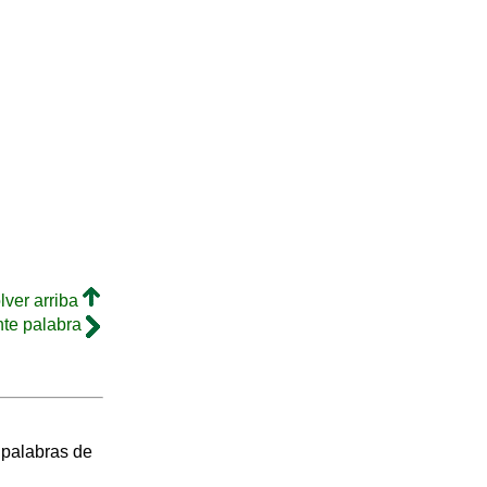
lver arriba
nte palabra
s palabras de