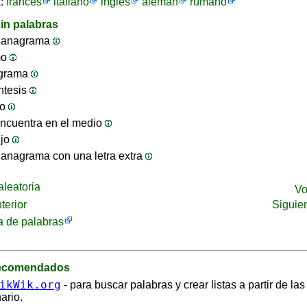
a:
francés
italiano
inglés
alemán
rumano
in palabras
 anagrama
mo
ograma
ntesis
jo
ncuentra en el medio
ijo
anagrama con una letra extra
leatoria
Vo
terior
Siguie
 de palabras
recomendados
ikWik.org
- para buscar palabras y crear listas a partir de la
ario.