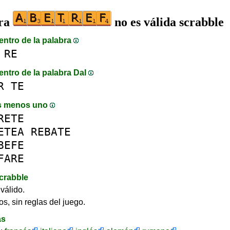
bra
no es válida scrabble
entro de la palabra
RE
entro de la palabra DaI
R
TE
s menos uno
RETE
ETEA
REBATE
BEFE
FARE
crabble
válido.
os, sin reglas del juego.
as