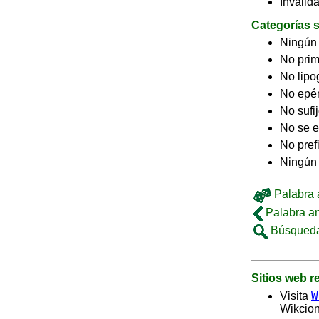
Inválid
Categorías s
Ningún
No pri
No lip
No epé
No sufi
No se e
No pref
Ningún 
Palabra a
Palabra an
Búsqueda
Sitios web 
W
Visita
Wikcion