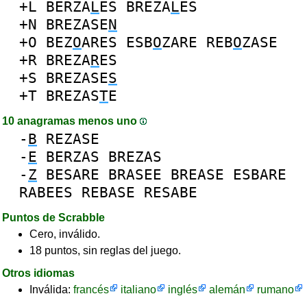
+L
BERZA
L
ES
BREZA
L
ES
+N
BREZASE
N
+O
BEZ
O
ARES
ESB
O
ZARE
REB
O
ZASE
+R
BREZA
R
ES
+S
BREZASE
S
+T
BREZAS
T
E
10 anagramas menos uno
-
B
REZASE
-
E
BERZAS
BREZAS
-
Z
BESARE
BRASEE
BREASE
ESBARE
RABEES
REBASE
RESABE
Puntos de Scrabble
Cero, inválido.
18 puntos, sin reglas del juego.
Otros idiomas
Inválida:
francés
italiano
inglés
alemán
rumano