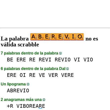
La palabra
no es
válida scrabble
7 palabras dentro de la palabra
BE
ERE
RE
REVI
REVIO
VI
VIO
6 palabras dentro de la palabra DaI
ERE
OI
RE
VE
VER
VERE
Un lipograma
ABREVIO
2 anagramas más una
+R
VIBOREA
R
E