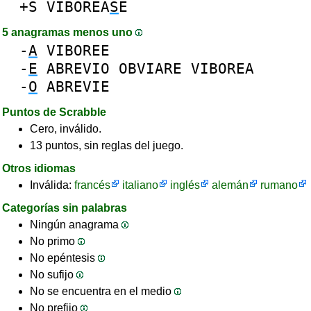
+S
VIBOREA
S
E
5 anagramas menos uno
-
A
VIBOREE
-
E
ABREVIO
OBVIARE
VIBOREA
-
O
ABREVIE
Puntos de Scrabble
Cero, inválido.
13 puntos, sin reglas del juego.
Otros idiomas
Inválida:
francés
italiano
inglés
alemán
rumano
Categorías sin palabras
Ningún anagrama
No primo
No epéntesis
No sufijo
No se encuentra en el medio
No prefijo