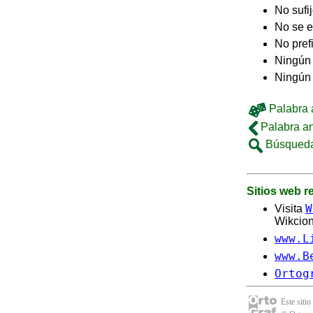
No sufi
No se e
No pref
Ningún 
Ningún
Palabra a
Palabra an
Búsqueda
Sitios web 
W
Visita
Wikcion
www.L
www.B
Ortog
Este sitio