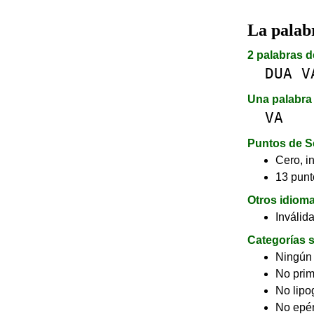
La pala
2 palabras d
DUA
V
Una palabra 
VA
Puntos de S
Cero, in
13 punt
Otros idiom
Inválid
Categorías s
Ningún
No pri
No lip
No epé