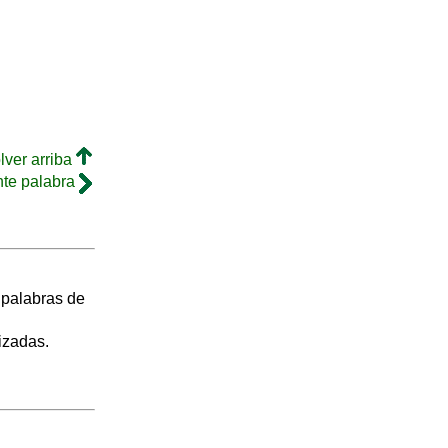
lver arriba
nte palabra
s palabras de
izadas.