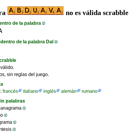
bra
no es válida scrabble
entro de la palabra
A
dentro de la palabra DaI
crabble
válido.
os, sin reglas del juego.
as
a:
francés
italiano
inglés
alemán
rumano
in palabras
 anagrama
mo
ograma
ntesis