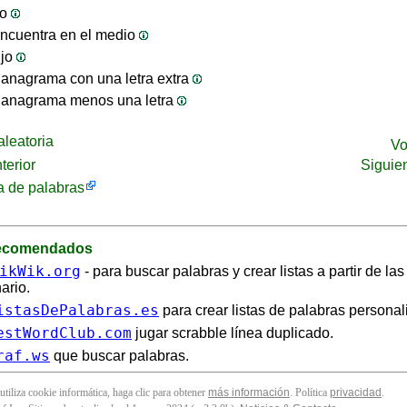
jo
ncuentra en el medio
ijo
anagrama con una letra extra
 anagrama menos una letra
leatoria
Vo
terior
Siguie
 de palabras
recomendados
ikWik.org
- para buscar palabras y crear listas a partir de la
ario.
istasDePalabras.es
para crear listas de palabras personal
estWordClub.com
jugar scrabble línea duplicado.
raf.ws
que buscar palabras.
 utiliza cookie informática, haga clic para obtener
más información
. Política
privacidad
.