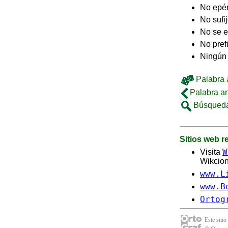
No epé
No sufi
No se e
No pref
Ningún 
Palabra a
Palabra an
Búsqueda
Sitios web 
W
Visita
Wikcion
www.L
www.B
Ortog
Este sitio