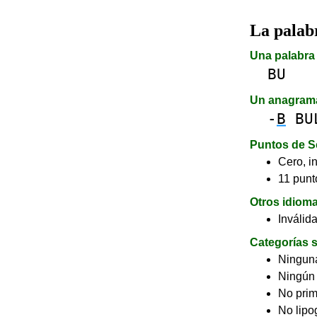
La pala
Una palabra 
BU
Un anagram
-
B
BU
Puntos de S
Cero, in
11 punto
Otros idiom
Inválid
Categorías s
Ninguna
Ningún
No pri
No lip