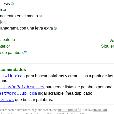
ntesis
jo
ncuentra en el medio
ijo
anagrama con una letra extra
leatoria
Vo
terior
Siguie
 de palabras
recomendados
ikWik.org
- para buscar palabras y crear listas a partir de la
ario.
istasDePalabras.es
para crear listas de palabras personal
estWordClub.com
jugar scrabble línea duplicado.
raf.ws
que buscar palabras.
 utiliza cookie informática, haga clic para obtener
más información
. Política
privacidad
.