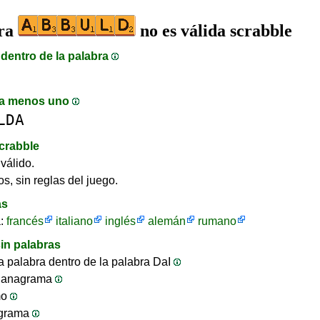
bra
no es válida scrabble
dentro de la palabra
a menos uno
LDA
crabble
válido.
s, sin reglas del juego.
as
a:
francés
italiano
inglés
alemán
rumano
in palabras
 palabra dentro de la palabra DaI
 anagrama
mo
ograma