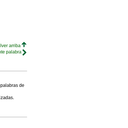
lver arriba
nte palabra
s palabras de
izadas.