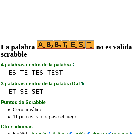
La palabra
no es válida
scrabble
4 palabras dentro de la palabra
ES
TE
TES
TEST
3 palabras dentro de la palabra DaI
ET
SE
SET
Puntos de Scrabble
Cero, inválido.
11 puntos, sin reglas del juego.
Otros idiomas
Inválida:
francés
italiano
inglés
alemán
rumano