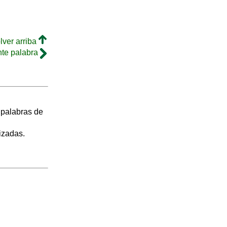
lver arriba
nte palabra
s palabras de
izadas.