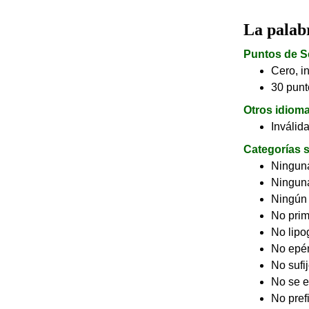
La pala
Puntos de S
Cero, in
30 punt
Otros idiom
Inválid
Categorías s
Ninguna
Ninguna
Ningún
No pri
No lip
No epé
No sufi
No se e
No pref