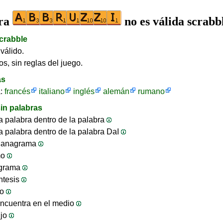
bra
no es válida scrabb
crabble
válido.
os, sin reglas del juego.
as
a:
francés
italiano
inglés
alemán
rumano
in palabras
 palabra dentro de la palabra
 palabra dentro de la palabra DaI
 anagrama
mo
ograma
ntesis
jo
ncuentra en el medio
ijo