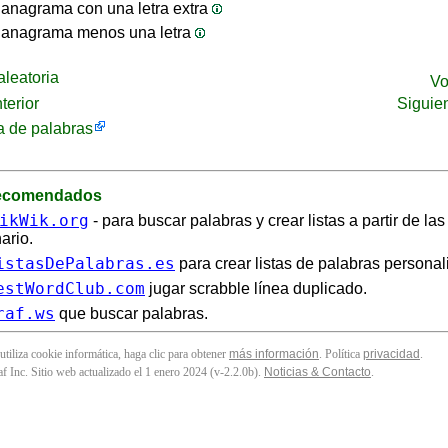
anagrama con una letra extra
 anagrama menos una letra
leatoria
Vo
terior
Siguie
 de palabras
recomendados
ikWik.org
- para buscar palabras y crear listas a partir de la
ario.
istasDePalabras.es
para crear listas de palabras personal
estWordClub.com
jugar scrabble línea duplicado.
raf.ws
que buscar palabras.
 utiliza cookie informática, haga clic para obtener
más información
. Política
privacidad
.
f Inc. Sitio web actualizado el 1 enero 2024 (v-2.2.0
b
).
Noticias & Contacto
.