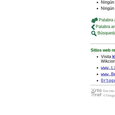
Ningún 
Ningún
Palabra a
Palabra an
Búsqueda
Sitios web 
W
Visita
Wikcion
www.L
www.B
Ortog
Este sitio
© Ortogra