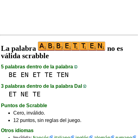
La palabra
no es
válida scrabble
5 palabras dentro de la palabra
BE
EN
ET
TE
TEN
3 palabras dentro de la palabra DaI
ET
NE
TE
Puntos de Scrabble
Cero, inválido.
12 puntos, sin reglas del juego.
Otros idiomas
Inválida:
francés
italiano
inglés
alemán
rumano