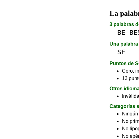
La pala
3 palabras d
BE
BE
Una palabra 
SE
Puntos de S
Cero, in
13 punt
Otros idiom
Inválid
Categorías s
Ningún
No pri
No lip
No epé