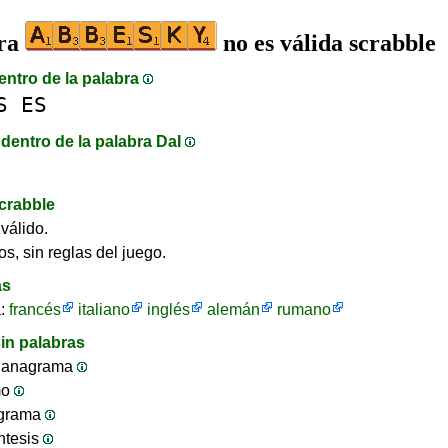
bra
no es válida scrabble
entro de la palabra
S
ES
dentro de la palabra DaI
crabble
válido.
os, sin reglas del juego.
as
a:
francés
italiano
inglés
alemán
rumano
in palabras
 anagrama
mo
ograma
ntesis