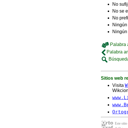
No sufi
No se e
No pref
Ningún 
Ningún
Palabra a
Palabra an
Búsqueda
Sitios web 
W
Visita
Wikcion
www.L
www.B
Ortog
Este sitio