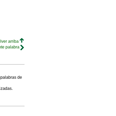
lver arriba
nte palabra
s palabras de
izadas.