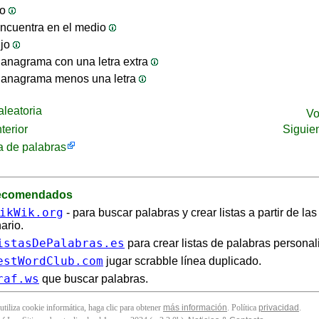
jo
ncuentra en el medio
ijo
anagrama con una letra extra
 anagrama menos una letra
leatoria
Vo
terior
Siguie
 de palabras
recomendados
ikWik.org
- para buscar palabras y crear listas a partir de la
ario.
istasDePalabras.es
para crear listas de palabras personal
estWordClub.com
jugar scrabble línea duplicado.
raf.ws
que buscar palabras.
 utiliza cookie informática, haga clic para obtener
más información
. Política
privacidad
.