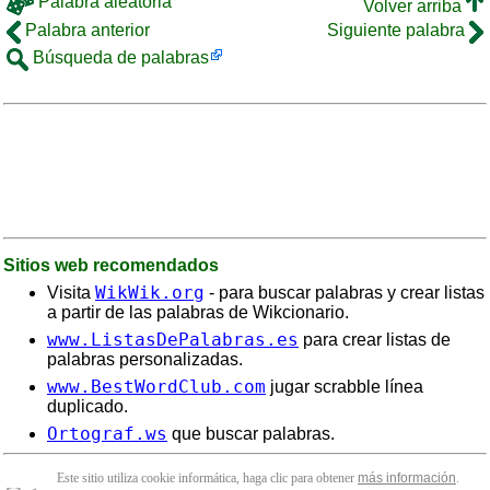
Palabra aleatoria
Volver arriba
Palabra anterior
Siguiente palabra
Búsqueda de palabras
Sitios web recomendados
WikWik.org
Visita
- para buscar palabras y crear listas
a partir de las palabras de Wikcionario.
www.ListasDePalabras.es
para crear listas de
palabras personalizadas.
www.BestWordClub.com
jugar scrabble línea
duplicado.
Ortograf.ws
que buscar palabras.
Este sitio utiliza cookie informática, haga clic para obtener
más información
.