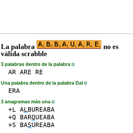
La palabra
no es
válida scrabble
3 palabras dentro de la palabra
AR
ARE
RE
Una palabra dentro de la palabra DaI
ERA
3 anagramas más una
+L
A
L
BUREABA
+Q
BAR
Q
UEABA
+S
BA
S
UREABA