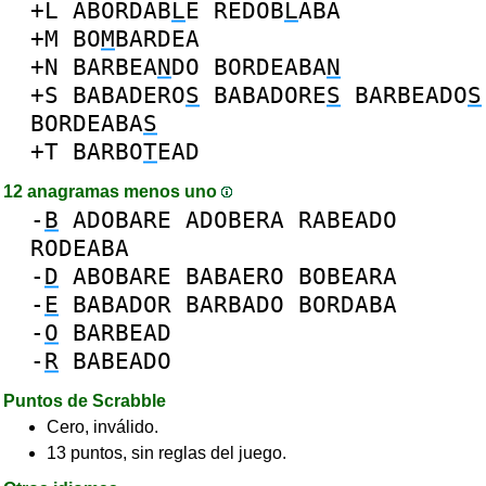
+L
ABORDAB
L
E
REDOB
L
ABA
+M
BO
M
BARDEA
+N
BARBEA
N
DO
BORDEABA
N
+S
BABADERO
S
BABADORE
S
BARBEADO
S
BORDEABA
S
+T
BARBO
T
EAD
12 anagramas menos uno
-
B
ADOBARE
ADOBERA
RABEADO
RODEABA
-
D
ABOBARE
BABAERO
BOBEARA
-
E
BABADOR
BARBADO
BORDABA
-
O
BARBEAD
-
R
BABEADO
Puntos de Scrabble
Cero, inválido.
13 puntos, sin reglas del juego.