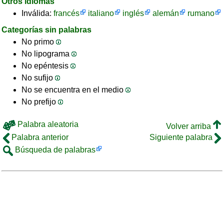
Otros idiomas
Inválida:
francés
italiano
inglés
alemán
rumano
Categorías sin palabras
No primo
No lipograma
No epéntesis
No sufijo
No se encuentra en el medio
No prefijo
Palabra aleatoria
Volver arriba
Palabra anterior
Siguiente palabra
Búsqueda de palabras