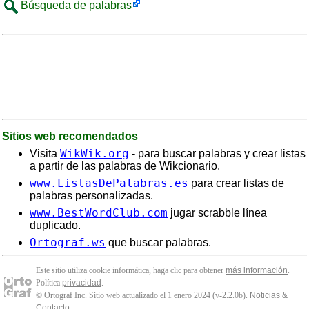
Búsqueda de palabras
Sitios web recomendados
WikWik.org
Visita
- para buscar palabras y crear listas
a partir de las palabras de Wikcionario.
www.ListasDePalabras.es
para crear listas de
palabras personalizadas.
www.BestWordClub.com
jugar scrabble línea
duplicado.
Ortograf.ws
que buscar palabras.
Este sitio utiliza cookie informática, haga clic para obtener
más información
.
Política
privacidad
.
© Ortograf Inc. Sitio web actualizado el 1 enero 2024 (v-2.2.0
b
).
Noticias &
Contacto
.