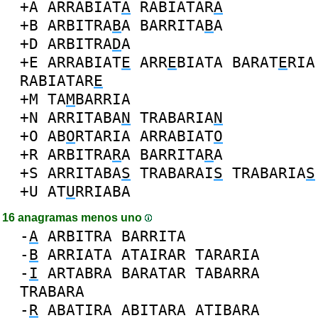
+A
ARRABIAT
A
RABIATAR
A
+B
ARBITRA
B
A
BARRITA
B
A
+D
ARBITRA
D
A
+E
ARRABIAT
E
ARR
E
BIATA
BARAT
E
RIA
RABIATAR
E
+M
TA
M
BARRIA
+N
ARRITABA
N
TRABARIA
N
+O
AB
O
RTARIA
ARRABIAT
O
+R
ARBITRA
R
A
BARRITA
R
A
+S
ARRITABA
S
TRABARAI
S
TRABARIA
S
+U
AT
U
RRIABA
16 anagramas menos uno
-
A
ARBITRA
BARRITA
-
B
ARRIATA
ATAIRAR
TARARIA
-
I
ARTABRA
BARATAR
TABARRA
TRABARA
-
R
ABATIRA
ABITARA
ATIBARA