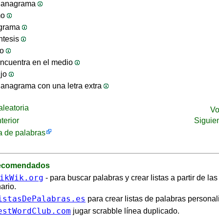
 anagrama
mo
ograma
ntesis
jo
ncuentra en el medio
ijo
anagrama con una letra extra
leatoria
Vo
terior
Siguie
 de palabras
recomendados
ikWik.org
- para buscar palabras y crear listas a partir de la
ario.
istasDePalabras.es
para crear listas de palabras personal
estWordClub.com
jugar scrabble línea duplicado.