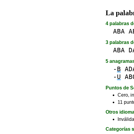
La pala
4 palabras d
ABA
A
3 palabras d
ABA
D
5 anagrama
-
B
AD
-
U
AB
Puntos de S
Cero, in
11 punto
Otros idiom
Inválid
Categorías s