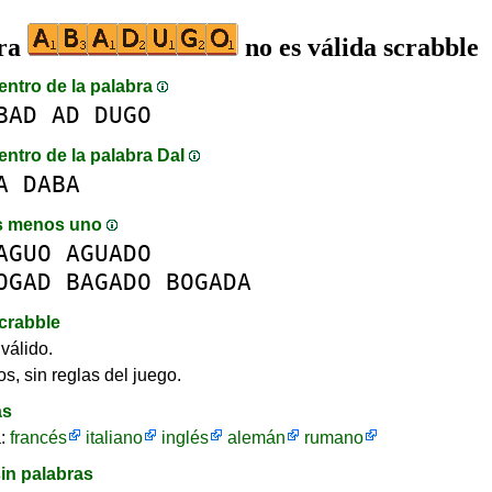
bra
no es válida scrabble
entro de la palabra
BAD
AD
DUGO
entro de la palabra DaI
A
DABA
s menos uno
AGUO
AGUADO
OGAD
BAGADO
BOGADA
crabble
válido.
s, sin reglas del juego.
as
a:
francés
italiano
inglés
alemán
rumano
in palabras