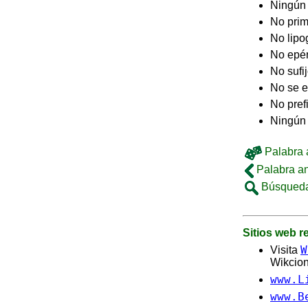
Ningún
No pri
No lip
No epé
No sufi
No se e
No pref
Ningún 
Palabra a
Palabra an
Búsqueda
Sitios web 
W
Visita
Wikcion
www.L
www.B