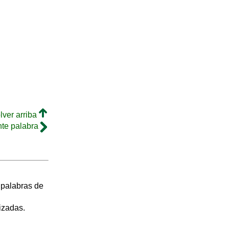
lver arriba
nte palabra
s palabras de
izadas.