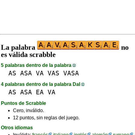
La palabra
no
es válida scrabble
5 palabras dentro de la palabra
AS
ASA
VA
VAS
VASA
4 palabras dentro de la palabra DaI
AS
ASA
EA
VA
Puntos de Scrabble
Cero, inválido.
12 puntos, sin reglas del juego.
Otros idiomas
Inválida:
francés
italiano
inglés
alemán
rumano