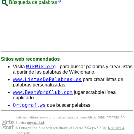
Búsqueda de palabras
Sitios web recomendados
WikWik.org
Visita
- para buscar palabras y crear listas
a partir de las palabras de Wikcionario.
www.ListasDePalabras.es
para crear listas de
palabras personalizadas.
www.BestWordClub.com
jugar scrabble línea
duplicado.
Ortograf.ws
que buscar palabras.
Este sitio utiliza cookie informática, haga clic para obtener
más información
.
Política
privacidad
.
© Ortograf Inc. Sitio web actualizado el 1 enero 2024 (v-2.2.0
a
).
Noticias &
Contacto
.