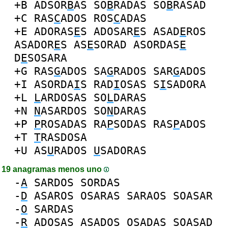
+B
ADSOR
B
AS
SO
B
RADAS
SO
B
RASAD
+C
RAS
C
ADOS
ROS
C
ADAS
+E
ADORAS
E
S
ADOSAR
E
S
ASAD
E
ROS
ASADOR
E
S
AS
E
SORAD
ASORDAS
E
D
E
SOSARA
+G
RAS
G
ADOS
SA
G
RADOS
SAR
G
ADOS
+I
ASORDA
I
S
RAD
I
OSAS
S
I
SADORA
+L
L
ARDOSAS
SO
L
DARAS
+N
N
ASARDOS
SO
N
DARAS
+P
P
ROSADAS
RA
P
SODAS
RAS
P
ADOS
+T
T
RASDOSA
+U
AS
U
RADOS
U
SADORAS
19 anagramas menos uno
-
A
SARDOS
SORDAS
-
D
ASAROS
OSARAS
SARAOS
SOASAR
-
O
SARDAS
-
R
ADOSAS
ASADOS
OSADAS
SOASAD