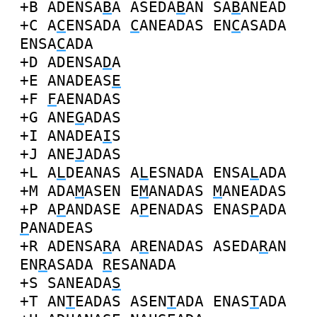
+B
ADENSA
B
A
ASEDA
B
AN
SA
B
ANEAD
+C
A
C
ENSADA
C
ANEADAS
EN
C
ASADA
ENSA
C
ADA
+D
ADENSA
D
A
+E
ANADEAS
E
+F
F
AENADAS
+G
ANE
G
ADAS
+I
ANADEA
I
S
+J
ANE
J
ADAS
+L
A
L
DEANAS
A
L
ESNADA
ENSA
L
ADA
+M
ADA
M
ASEN
E
M
ANADAS
M
ANEADAS
+P
A
P
ANDASE
A
P
ENADAS
ENAS
P
ADA
P
ANADEAS
+R
ADENSA
R
A
A
R
ENADAS
ASEDA
R
AN
EN
R
ASADA
R
ESANADA
+S
SANEADA
S
+T
AN
T
EADAS
ASEN
T
ADA
ENAS
T
ADA