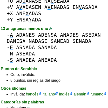
+U
AD
U
ANASE
NA
U
SEADA
+V
A
V
ADASEN
A
V
ENADAS
EN
V
ASADA
+X
ANE
X
ADAS
+Y
ENSA
Y
ADA
13 anagramas menos uno
-
A
ADANES
ADENSA
ANADES
ASEDAN
DANESA
NADASE
SANEAD
SENADA
-
E
ASNADA
SANADA
-
N
ASEADA
-
S
ANADEA
ANEADA
Puntos de Scrabble
Cero, inválido.
8 puntos, sin reglas del juego.
Otros idiomas
Inválida:
francés
italiano
inglés
alemán
rumano
Categorías sin palabras
No primo