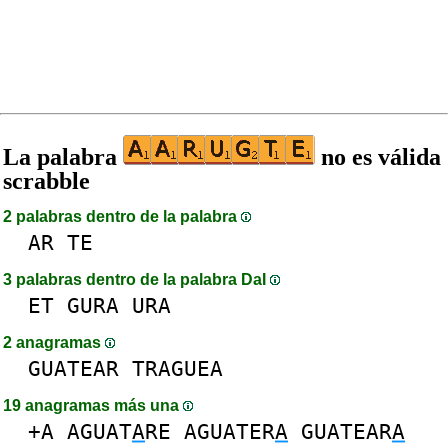
La palabra
no es válida
scrabble
2 palabras dentro de la palabra
AR
TE
3 palabras dentro de la palabra DaI
ET
GURA
URA
2 anagramas
GUATEAR
TRAGUEA
19 anagramas más una
+A
AGUAT
A
RE
AGUATER
A
GUATEAR
A