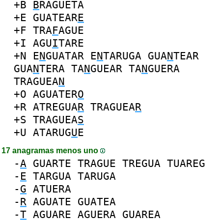
+B
B
RAGUETA
+E
GUATEAR
E
+F
TRA
F
AGUE
+I
AGU
I
TARE
+N
E
N
GUATAR
E
N
TARUGA
GUA
N
TEAR
GUA
N
TERA
TA
N
GUEAR
TA
N
GUERA
TRAGUEA
N
+O
AGUATER
O
+R
ATREGUA
R
TRAGUEA
R
+S
TRAGUEA
S
+U
ATARUG
U
E
17 anagramas menos uno
-
A
GUARTE
TRAGUE
TREGUA
TUAREG
-
E
TARGUA
TARUGA
-
G
ATUERA
-
R
AGUATE
GUATEA
-
T
AGUARE
AGUERA
GUAREA