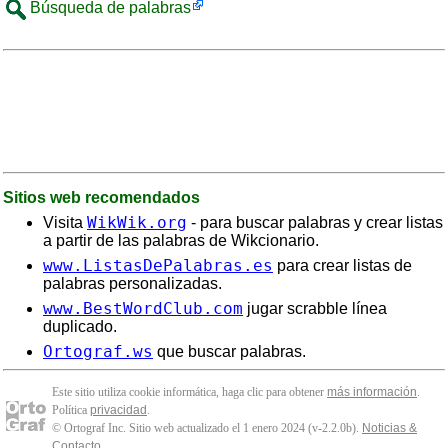
Búsqueda de palabras
Sitios web recomendados
WikWik.org
Visita
- para buscar palabras y crear listas
a partir de las palabras de Wikcionario.
www.ListasDePalabras.es
para crear listas de
palabras personalizadas.
www.BestWordClub.com
jugar scrabble línea
duplicado.
Ortograf.ws
que buscar palabras.
Este sitio utiliza cookie informática, haga clic para obtener
más información
.
Política
privacidad
.
© Ortograf Inc. Sitio web actualizado el 1 enero 2024 (v-2.2.0
b
).
Noticias &
Contacto
.