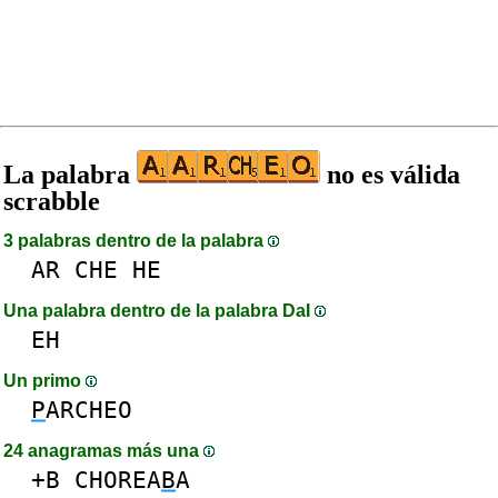
La palabra
no es válida
scrabble
3 palabras dentro de la palabra
AR
CHE
HE
Una palabra dentro de la palabra DaI
EH
Un primo
P
ARCHEO
24 anagramas más una
+B
CHOREA
B
A