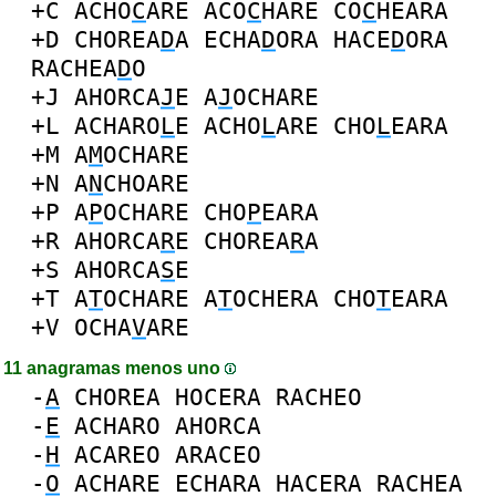
+C
ACHO
C
ARE
ACO
C
HARE
CO
C
HEARA
+D
CHOREA
D
A
ECHA
D
ORA
HACE
D
ORA
RACHEA
D
O
+J
AHORCA
J
E
A
J
OCHARE
+L
ACHARO
L
E
ACHO
L
ARE
CHO
L
EARA
+M
A
M
OCHARE
+N
A
N
CHOARE
+P
A
P
OCHARE
CHO
P
EARA
+R
AHORCA
R
E
CHOREA
R
A
+S
AHORCA
S
E
+T
A
T
OCHARE
A
T
OCHERA
CHO
T
EARA
+V
OCHA
V
ARE
11 anagramas menos uno
-
A
CHOREA
HOCERA
RACHEO
-
E
ACHARO
AHORCA
-
H
ACAREO
ARACEO
-
O
ACHARE
ECHARA
HACERA
RACHEA