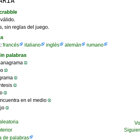
ARIA
crabble
válido.
, sin reglas del juego.
as
a:
francés
italiano
inglés
alemán
rumano
in palabras
 anagrama
mo
ograma
ntesis
jo
ncuentra en el medio
ijo
leatoria
Vo
terior
Siguie
 de palabras