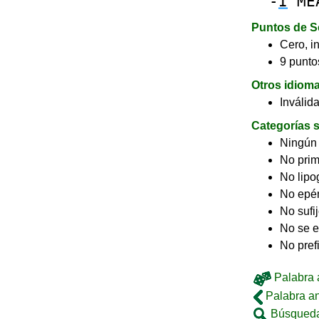
-
I
ME
Puntos de S
Cero, in
9 puntos
Otros idiom
Inválid
Categorías s
Ningún
No pri
No lip
No epé
No sufi
No se e
No pref
Palabra a
Palabra an
Búsqueda