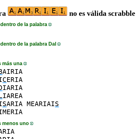
bra
no es válida scrabble
dentro de la palabra
dentro de la palabra DaI
s más una
B
AIRIA
I
C
ERIA
D
IARIA
L
IAREA
I
S
ARIA
MEARIAI
S
IMERIA
s menos uno
ARIA