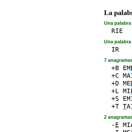
La pala
Una palabra 
RIE
Una palabra 
IR
7 anagrama
+B
EM
+C
MA
+D
ME
+L
MI
+S
EM
+T
T
A
2 anagrama
-
E
MI