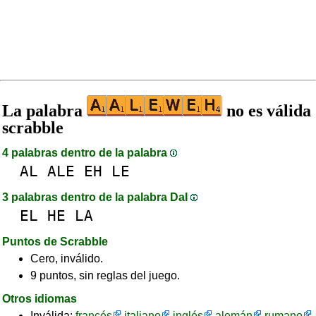
La palabra
no es válida
scrabble
4 palabras dentro de la palabra
AL
ALE
EH
LE
3 palabras dentro de la palabra DaI
EL
HE
LA
Puntos de Scrabble
Cero, inválido.
9 puntos, sin reglas del juego.
Otros idiomas
Inválida:
francés
italiano
inglés
alemán
rumano