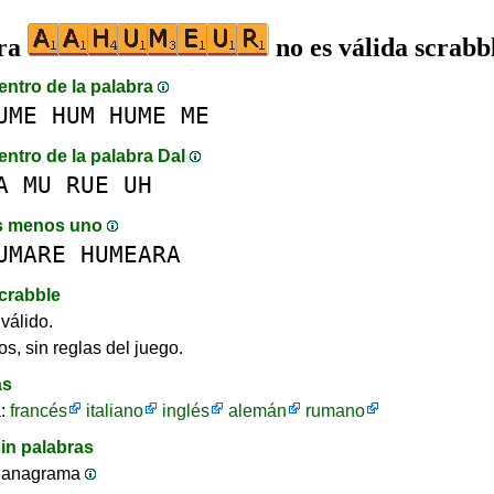
bra
no es válida scrabb
entro de la palabra
UME
HUM
HUME
ME
entro de la palabra DaI
A
MU
RUE
UH
s menos uno
UMARE
HUMEARA
crabble
válido.
os, sin reglas del juego.
as
a:
francés
italiano
inglés
alemán
rumano
in palabras
 anagrama