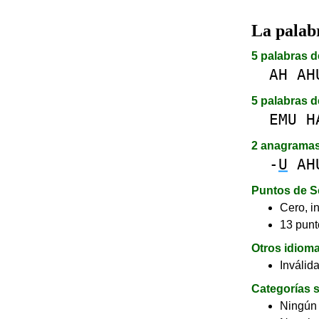
La pala
5 palabras d
AH
AH
5 palabras d
EMU
H
2 anagrama
-
U
AH
Puntos de S
Cero, in
13 punt
Otros idiom
Inválid
Categorías s
Ningún