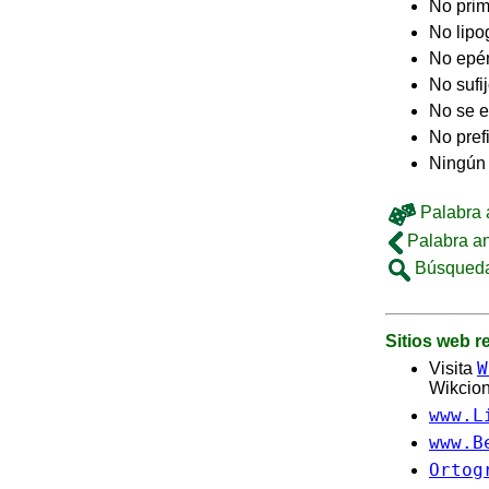
No pri
No lip
No epé
No sufi
No se e
No pref
Ningún 
Palabra a
Palabra an
Búsqueda
Sitios web 
W
Visita
Wikcion
www.L
www.B
Ortog