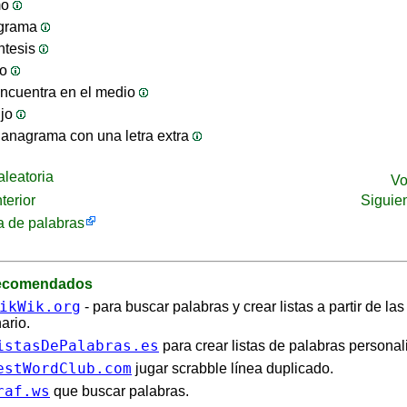
mo
ograma
ntesis
jo
ncuentra en el medio
ijo
anagrama con una letra extra
leatoria
Vo
terior
Siguie
 de palabras
recomendados
ikWik.org
- para buscar palabras y crear listas a partir de la
ario.
istasDePalabras.es
para crear listas de palabras personal
estWordClub.com
jugar scrabble línea duplicado.
raf.ws
que buscar palabras.