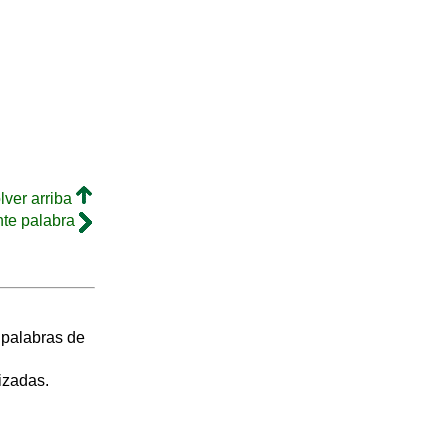
lver arriba
nte palabra
s palabras de
izadas.