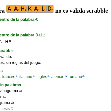
bra
no es válida scrabble
entro de la palabra
entro de la palabra DaI
A
HA
crabble
válido.
os, sin reglas del juego.
as
a:
francés
italiano
inglés
alemán
rumano
in palabras
 anagrama
mo
ograma
ntesis