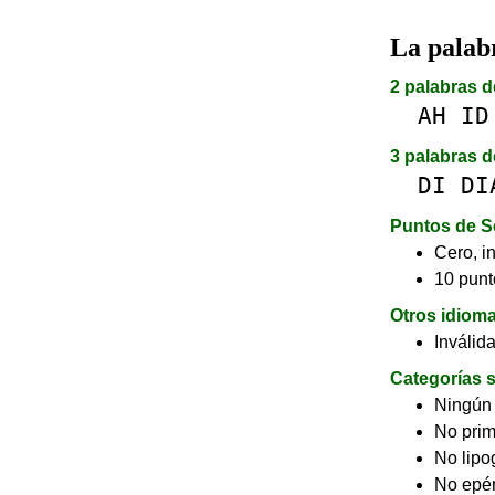
La pala
2 palabras d
AH
ID
3 palabras d
DI
DI
Puntos de S
Cero, in
10 punt
Otros idiom
Inválid
Categorías s
Ningún
No pri
No lip
No epé