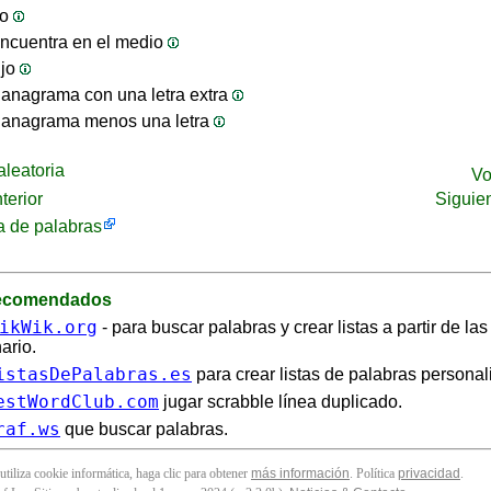
jo
ncuentra en el medio
ijo
anagrama con una letra extra
 anagrama menos una letra
leatoria
Vo
terior
Siguie
 de palabras
recomendados
ikWik.org
- para buscar palabras y crear listas a partir de la
ario.
istasDePalabras.es
para crear listas de palabras personal
estWordClub.com
jugar scrabble línea duplicado.
raf.ws
que buscar palabras.
 utiliza cookie informática, haga clic para obtener
más información
. Política
privacidad
.