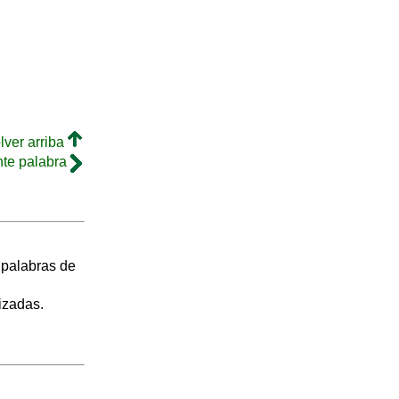
lver arriba
nte palabra
s palabras de
izadas.